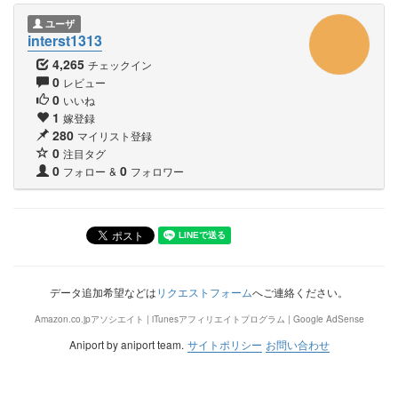
ユーザ
interst1313
4,265
チェックイン
0
レビュー
0
いいね
1
嫁登録
280
マイリスト登録
0
注目タグ
0
0
フォロー
&
フォロワー
データ追加希望などは
リクエストフォーム
へご連絡ください。
Amazon.co.jpアソシエイト | iTunesアフィリエイトプログラム | Google AdSense
Aniport by aniport team.
サイトポリシー
お問い合わせ