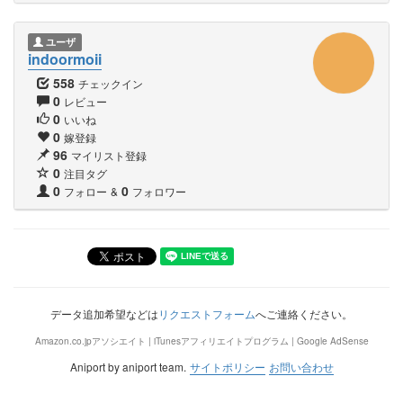
ユーザ
indoormoii
558
チェックイン
0
レビュー
0
いいね
0
嫁登録
96
マイリスト登録
0
注目タグ
0
0
フォロー
&
フォロワー
データ追加希望などは
リクエストフォーム
へご連絡ください。
Amazon.co.jpアソシエイト | iTunesアフィリエイトプログラム | Google AdSense
Aniport by aniport team.
サイトポリシー
お問い合わせ