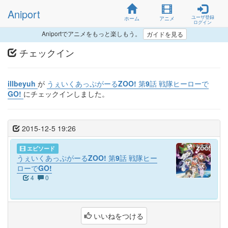
Aniport
ユーザ登録
ホーム
アニメ
ログイン
Aniportでアニメをもっと楽しもう。
ガイドを見る
チェックイン
illbeyuh
が
うぇいくあっぷがーるZOO! 第9話 戦隊ヒーローで
GO!
にチェックインしました。
2015-12-5 19:26
エピソード
うぇいくあっぷがーるZOO! 第9話 戦隊ヒー
ローでGO!
4
0
いいねをつける