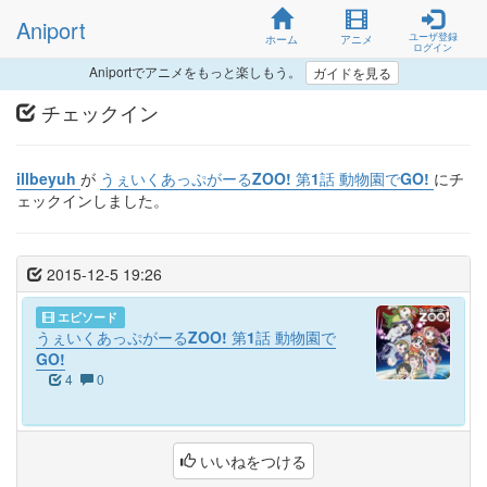
Aniport
ユーザ登録
ホーム
アニメ
ログイン
Aniportでアニメをもっと楽しもう。
ガイドを見る
チェックイン
illbeyuh
が
うぇいくあっぷがーるZOO! 第1話 動物園でGO!
にチ
ェックインしました。
2015-12-5 19:26
エピソード
うぇいくあっぷがーるZOO! 第1話 動物園で
GO!
4
0
いいねをつける