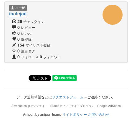
ユーザ
ihatejac
26
チェックイン
0
レビュー
0
いいね
0
嫁登録
154
マイリスト登録
0
注目タグ
0
0
フォロー
&
フォロワー
データ追加希望などは
リクエストフォーム
へご連絡ください。
Amazon.co.jpアソシエイト | iTunesアフィリエイトプログラム | Google AdSense
Aniport by aniport team.
サイトポリシー
お問い合わせ