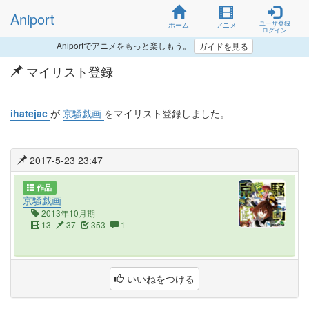
Aniport
ユーザ登録
ホーム
アニメ
ログイン
Aniportでアニメをもっと楽しもう。
ガイドを見る
マイリスト登録
ihatejac
が
京騒戯画
をマイリスト登録しました。
2017-5-23 23:47
作品
京騒戯画
2013年10月期
13
37
353
1
いいねをつける