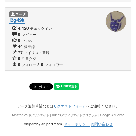
ユーザ
i2g49k
4,420
チェックイン
0
レビュー
0
いいね
44
嫁登録
77
マイリスト登録
0
注目タグ
0
0
フォロー
&
フォロワー
データ追加希望などは
リクエストフォーム
へご連絡ください。
Amazon.co.jpアソシエイト | iTunesアフィリエイトプログラム | Google AdSense
Aniport by aniport team.
サイトポリシー
お問い合わせ