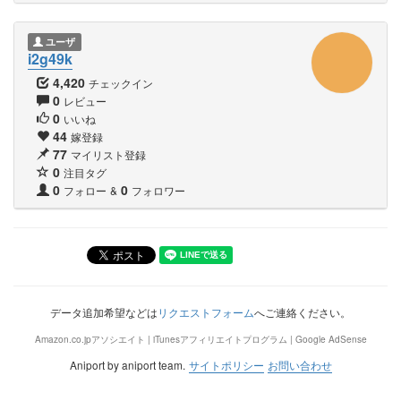
ユーザ
i2g49k
4,420
チェックイン
0
レビュー
0
いいね
44
嫁登録
77
マイリスト登録
0
注目タグ
0
0
フォロー
&
フォロワー
データ追加希望などは
リクエストフォーム
へご連絡ください。
Amazon.co.jpアソシエイト | iTunesアフィリエイトプログラム | Google AdSense
Aniport by aniport team.
サイトポリシー
お問い合わせ