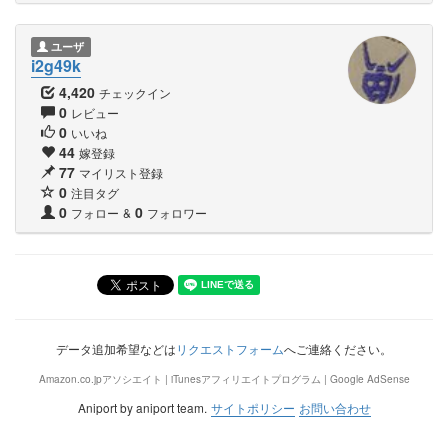
ユーザ
i2g49k
4,420
チェックイン
0
レビュー
0
いいね
44
嫁登録
77
マイリスト登録
0
注目タグ
0
0
フォロー
&
フォロワー
データ追加希望などは
リクエストフォーム
へご連絡ください。
Amazon.co.jpアソシエイト | iTunesアフィリエイトプログラム | Google AdSense
Aniport by aniport team.
サイトポリシー
お問い合わせ