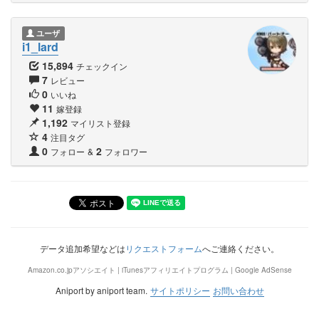
ユーザ
i1_lard
15,894
チェックイン
7
レビュー
0
いいね
11
嫁登録
1,192
マイリスト登録
4
注目タグ
0
2
フォロー
&
フォロワー
データ追加希望などは
リクエストフォーム
へご連絡ください。
Amazon.co.jpアソシエイト | iTunesアフィリエイトプログラム | Google AdSense
Aniport by aniport team.
サイトポリシー
お問い合わせ