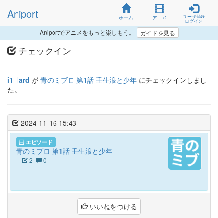
Aniport
ユーザ登録
ホーム
アニメ
ログイン
Aniportでアニメをもっと楽しもう。
ガイドを見る
チェックイン
i1_lard
が
青のミブロ 第1話 壬生浪と少年
にチェックインしまし
た。
2024-11-16 15:43
エピソード
青のミブロ 第1話 壬生浪と少年
2
0
いいねをつける