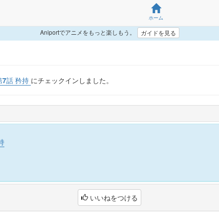
ホーム
Aniportでアニメをもっと楽しもう。
ガイドを見る
第7話 矜持
にチェックインしました。
持
いいねをつける