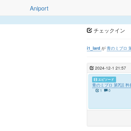
Aniport
チェックイン
i1_lard
が
青のミブロ 
2024-12-1 21:57
エピソード
青のミブロ 第7話 矜
1
0