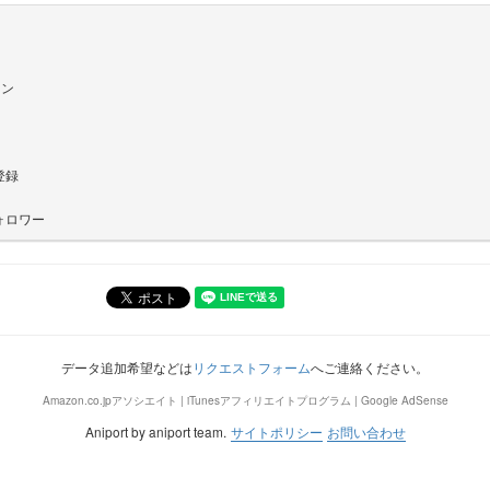
イン
登録
ォロワー
データ追加希望などは
リクエストフォーム
へご連絡ください。
Amazon.co.jpアソシエイト | iTunesアフィリエイトプログラム | Google AdSense
Aniport by aniport team.
サイトポリシー
お問い合わせ