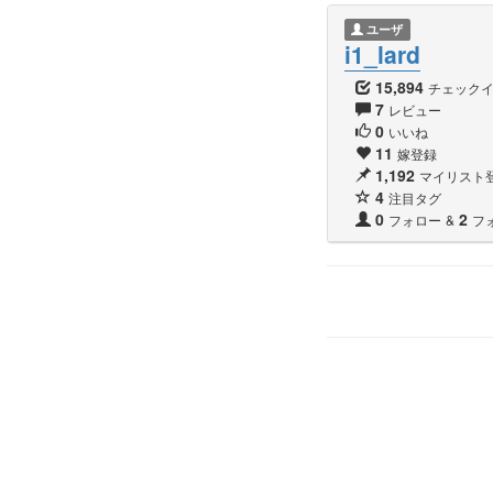
ユーザ
i1_lard
15,894
チェック
7
レビュー
0
いいね
11
嫁登録
1,192
マイリスト
4
注目タグ
0
2
フォロー
&
フ