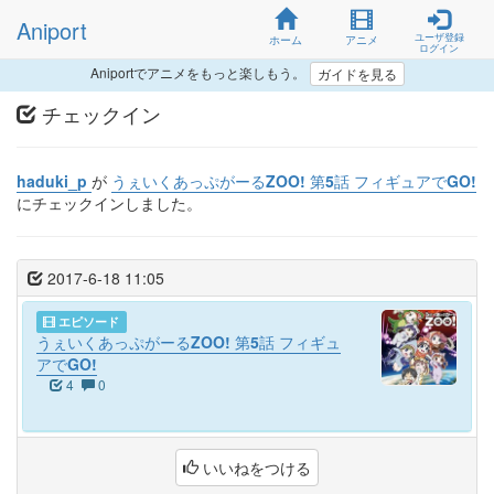
Aniport
ユーザ登録
ホーム
アニメ
ログイン
Aniportでアニメをもっと楽しもう。
ガイドを見る
チェックイン
haduki_p
が
うぇいくあっぷがーるZOO! 第5話 フィギュアでGO!
にチェックインしました。
2017-6-18 11:05
エピソード
うぇいくあっぷがーるZOO! 第5話 フィギュ
アでGO!
4
0
いいねをつける