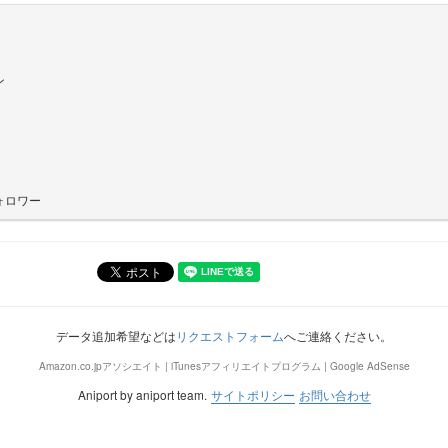
ン
ォロワー
データ追加希望などは
リクエストフォーム
へご連絡ください。
Amazon.co.jpアソシエイト | iTunesアフィリエイトプログラム | Google AdSense
Aniport by aniport team.
サイトポリシー
お問い合わせ