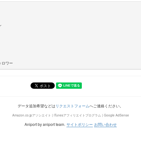
ン
ォロワー
データ追加希望などは
リクエストフォーム
へご連絡ください。
Amazon.co.jpアソシエイト | iTunesアフィリエイトプログラム | Google AdSense
Aniport by aniport team.
サイトポリシー
お問い合わせ