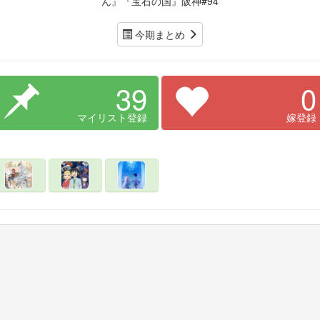
ん』『宝石の国』阪神#94
今期まとめ
39
0
マイリスト登録
嫁登録