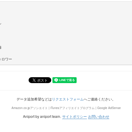
ン
録
ォロワー
データ追加希望などは
リクエストフォーム
へご連絡ください。
Amazon.co.jpアソシエイト | iTunesアフィリエイトプログラム | Google AdSense
Aniport by aniport team.
サイトポリシー
お問い合わせ