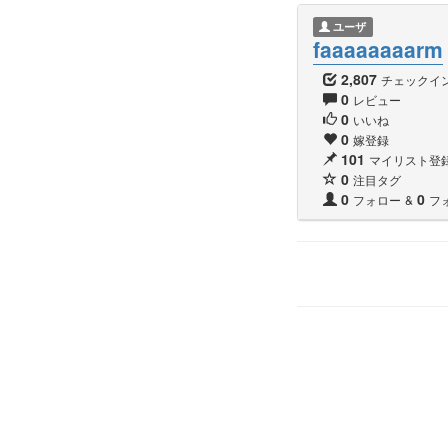
ユーザ
faaaaaaaarm
2,807
チェックイ
0
レビュー
0
いいね
0
嫁登録
101
マイリスト登
0
注目タグ
0
0
フォロー
&
フ