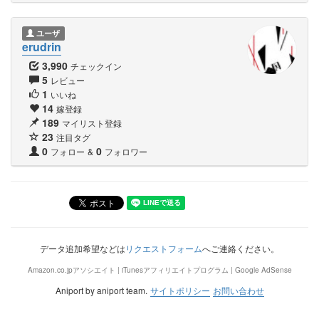
ユーザ
erudrin
3,990
チェックイン
5
レビュー
1
いいね
14
嫁登録
189
マイリスト登録
23
注目タグ
0
0
フォロー
&
フォロワー
データ追加希望などは
リクエストフォーム
へご連絡ください。
Amazon.co.jpアソシエイト | iTunesアフィリエイトプログラム | Google AdSense
Aniport by aniport team.
サイトポリシー
お問い合わせ