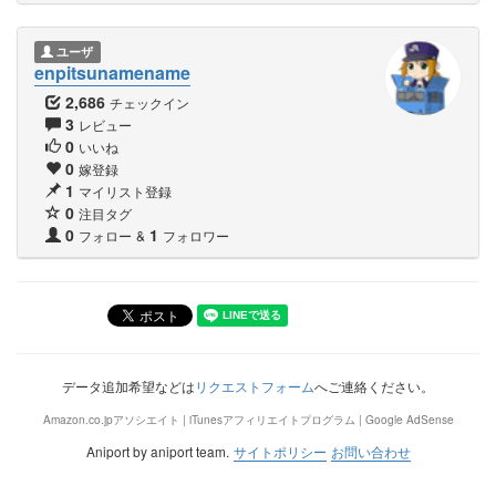
ユーザ
enpitsunamename
2,686
チェックイン
3
レビュー
0
いいね
0
嫁登録
1
マイリスト登録
0
注目タグ
0
1
フォロー
&
フォロワー
データ追加希望などは
リクエストフォーム
へご連絡ください。
Amazon.co.jpアソシエイト | iTunesアフィリエイトプログラム | Google AdSense
Aniport by aniport team.
サイトポリシー
お問い合わせ