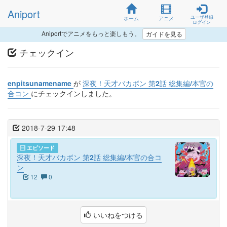
Aniport
ユーザ登録
ホーム
アニメ
ログイン
Aniportでアニメをもっと楽しもう。
ガイドを見る
チェックイン
enpitsunamename
が
深夜！天才バカボン 第2話 総集編/本官の
合コン
にチェックインしました。
2018-7-29 17:48
エピソード
深夜！天才バカボン 第2話 総集編/本官の合コ
ン
12
0
いいねをつける