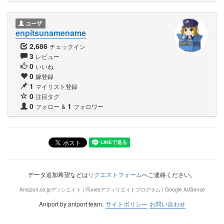
ユーザ
enpitsunamename
2,686
チェックイン
3
レビュー
0
いいね
0
嫁登録
1
マイリスト登録
0
注目タグ
0
1
フォロー
&
フォロワー
データ追加希望などは
リクエストフォーム
へご連絡ください。
Amazon.co.jpアソシエイト | iTunesアフィリエイトプログラム | Google AdSense
Aniport by aniport team.
サイトポリシー
お問い合わせ