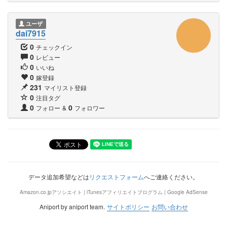
ユーザ
dai7915
0
チェックイン
0
レビュー
0
いいね
0
嫁登録
231
マイリスト登録
0
注目タグ
0
0
フォロー
&
フォロワー
データ追加希望などは
リクエストフォーム
へご連絡ください。
Amazon.co.jpアソシエイト | iTunesアフィリエイトプログラム | Google AdSense
Aniport by aniport team.
サイトポリシー
お問い合わせ