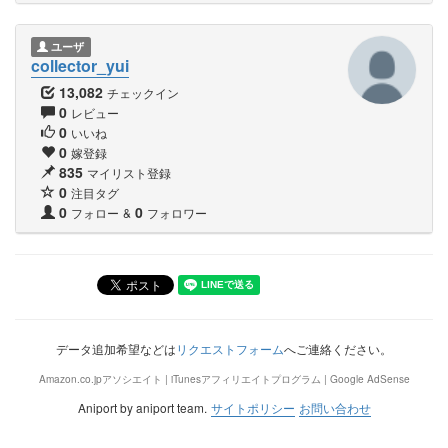
ユーザ
collector_yui
13,082
チェックイン
0
レビュー
0
いいね
0
嫁登録
835
マイリスト登録
0
注目タグ
0
0
フォロー
&
フォロワー
データ追加希望などは
リクエストフォーム
へご連絡ください。
Amazon.co.jpアソシエイト | iTunesアフィリエイトプログラム | Google AdSense
Aniport by aniport team.
サイトポリシー
お問い合わせ