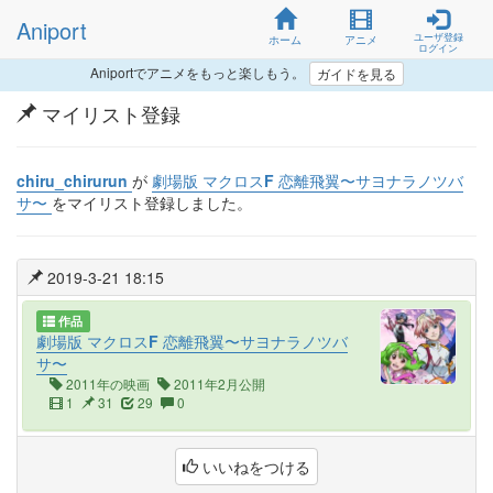
Aniport
ユーザ登録
ホーム
アニメ
ログイン
Aniportでアニメをもっと楽しもう。
ガイドを見る
マイリスト登録
chiru_chirurun
が
劇場版 マクロスF 恋離飛翼〜サヨナラノツバ
サ〜
をマイリスト登録しました。
2019-3-21 18:15
作品
劇場版 マクロスF 恋離飛翼〜サヨナラノツバ
サ〜
2011年の映画
2011年2月公開
1
31
29
0
いいねをつける