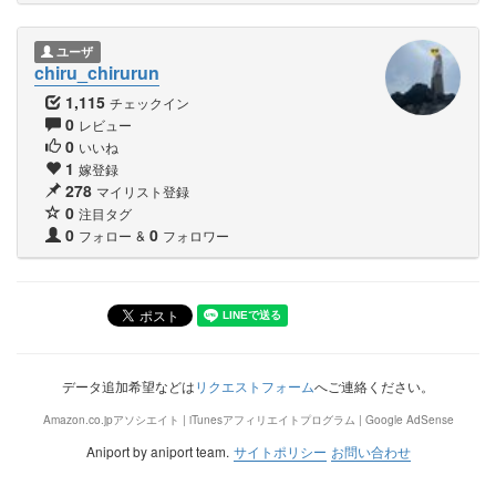
ユーザ
chiru_chirurun
1,115
チェックイン
0
レビュー
0
いいね
1
嫁登録
278
マイリスト登録
0
注目タグ
0
0
フォロー
&
フォロワー
データ追加希望などは
リクエストフォーム
へご連絡ください。
Amazon.co.jpアソシエイト | iTunesアフィリエイトプログラム | Google AdSense
Aniport by aniport team.
サイトポリシー
お問い合わせ