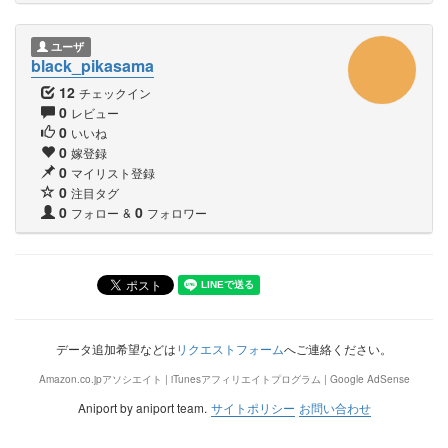
ユーザ
black_pikasama
12
チェックイン
0
レビュー
0
いいね
0
嫁登録
0
マイリスト登録
0
注目タグ
0
0
フォロー
&
フォロワー
データ追加希望などは
リクエストフォーム
へご連絡ください。
Amazon.co.jpアソシエイト | iTunesアフィリエイトプログラム | Google AdSense
Aniport by aniport team.
サイトポリシー
お問い合わせ