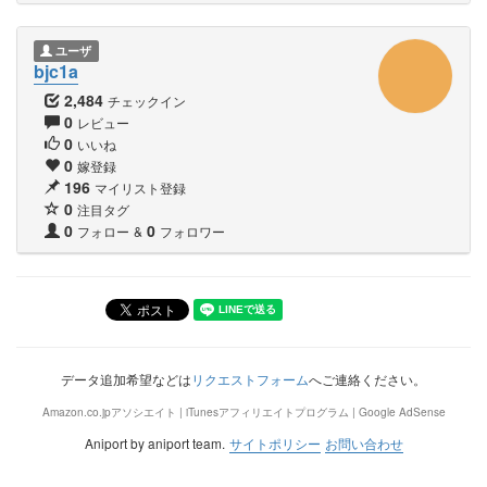
ユーザ
bjc1a
2,484
チェックイン
0
レビュー
0
いいね
0
嫁登録
196
マイリスト登録
0
注目タグ
0
0
フォロー
&
フォロワー
データ追加希望などは
リクエストフォーム
へご連絡ください。
Amazon.co.jpアソシエイト | iTunesアフィリエイトプログラム | Google AdSense
Aniport by aniport team.
サイトポリシー
お問い合わせ