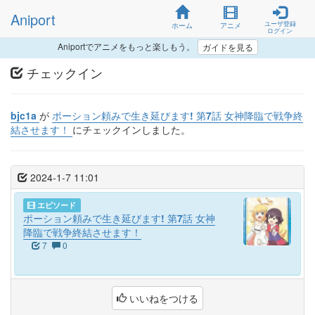
Aniport
ユーザ登録
ホーム
アニメ
ログイン
Aniportでアニメをもっと楽しもう。
ガイドを見る
チェックイン
bjc1a
が
ポーション頼みで生き延びます! 第7話 女神降臨で戦争終
結させます！
にチェックインしました。
2024-1-7 11:01
エピソード
ポーション頼みで生き延びます! 第7話 女神
降臨で戦争終結させます！
7
0
いいねをつける