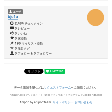
ユーザ
bjc1a
2,484
チェックイン
0
レビュー
0
いいね
0
嫁登録
196
マイリスト登録
0
注目タグ
0
0
フォロー
&
フォロワー
データ追加希望などは
リクエストフォーム
へご連絡ください。
Amazon.co.jpアソシエイト | iTunesアフィリエイトプログラム | Google AdSense
Aniport by aniport team.
サイトポリシー
お問い合わせ