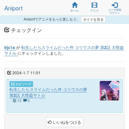
Aniport
ユーザ登録
ホーム
アニメ
ログイン
Aniportでアニメをもっと楽しもう。
ガイドを見る
チェックイン
bjc1a
が
転生したらスライムだった件 コリウスの夢 第2話 大怪盗
サトル
にチェックインしました。
2024-1-7 11:01
エピソード
転生したらスライムだった件 コリウスの夢
第2話 大怪盗サトル
13
0
いいねをつける