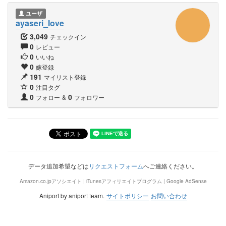
ユーザ
ayaseri_Iove
3,049
チェックイン
0
レビュー
0
いいね
0
嫁登録
191
マイリスト登録
0
注目タグ
0
0
フォロー
&
フォロワー
データ追加希望などは
リクエストフォーム
へご連絡ください。
Amazon.co.jpアソシエイト | iTunesアフィリエイトプログラム | Google AdSense
Aniport by aniport team.
サイトポリシー
お問い合わせ