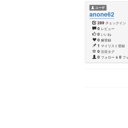
ユーザ
anone62
289
チェックイン
0
レビュー
0
いいね
0
嫁登録
1
マイリスト登録
0
注目タグ
0
0
フォロー
&
フ