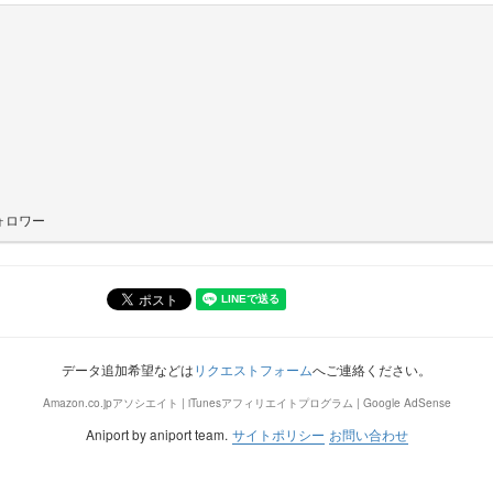
ォロワー
データ追加希望などは
リクエストフォーム
へご連絡ください。
Amazon.co.jpアソシエイト | iTunesアフィリエイトプログラム | Google AdSense
Aniport by aniport team.
サイトポリシー
お問い合わせ