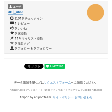
ユーザ
ani_cco
2,018
チェックイン
1
レビュー
0
いいね
0
嫁登録
114
マイリスト登録
0
注目タグ
0
0
フォロー
&
フォロワー
データ追加希望などは
リクエストフォーム
へご連絡ください。
Amazon.co.jpアソシエイト | iTunesアフィリエイトプログラム | Google AdSense
Aniport by aniport team.
サイトポリシー
お問い合わせ