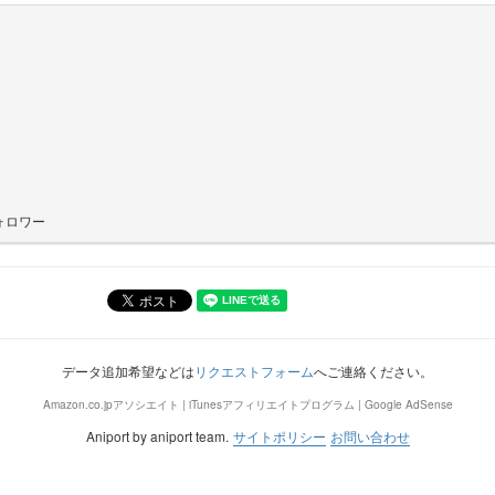
ォロワー
データ追加希望などは
リクエストフォーム
へご連絡ください。
Amazon.co.jpアソシエイト | iTunesアフィリエイトプログラム | Google AdSense
Aniport by aniport team.
サイトポリシー
お問い合わせ