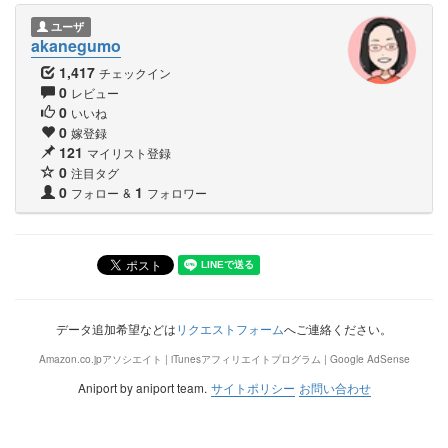
ユーザ
akanegumo
1,417
チェックイン
0
レビュー
0
いいね
0
嫁登録
121
マイリスト登録
0
注目タグ
0
1
フォロー
&
フォロワー
データ追加希望などは
リクエストフォーム
へご連絡ください。
Amazon.co.jpアソシエイト | iTunesアフィリエイトプログラム | Google AdSense
Aniport by aniport team.
サイトポリシー
お問い合わせ