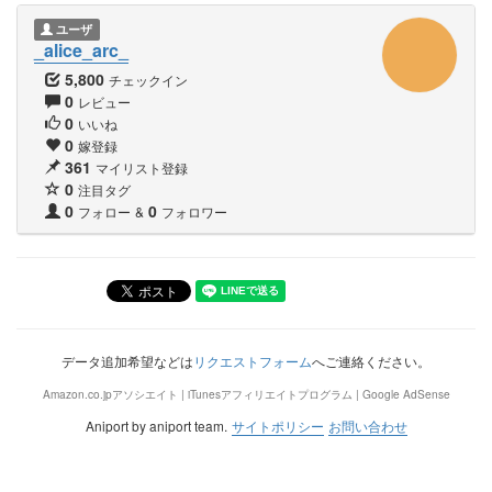
ユーザ
_alice_arc_
5,800
チェックイン
0
レビュー
0
いいね
0
嫁登録
361
マイリスト登録
0
注目タグ
0
0
フォロー
&
フォロワー
データ追加希望などは
リクエストフォーム
へご連絡ください。
Amazon.co.jpアソシエイト | iTunesアフィリエイトプログラム | Google AdSense
Aniport by aniport team.
サイトポリシー
お問い合わせ