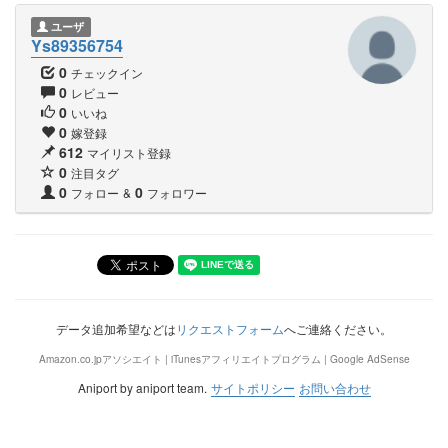
ユーザ
Ys89356754
0
チェックイン
0
レビュー
0
いいね
0
嫁登録
612
マイリスト登録
0
注目タグ
0
0
フォロー
&
フォロワー
データ追加希望などは
リクエストフォーム
へご連絡ください。
Amazon.co.jpアソシエイト | iTunesアフィリエイトプログラム | Google AdSense
Aniport by aniport team.
サイトポリシー
お問い合わせ