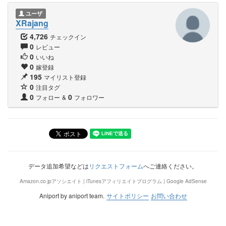
ユーザ
XRajang
4,726
チェックイン
0
レビュー
0
いいね
0
嫁登録
195
マイリスト登録
0
注目タグ
0
0
フォロー
&
フォロワー
データ追加希望などは
リクエストフォーム
へご連絡ください。
Amazon.co.jpアソシエイト | iTunesアフィリエイトプログラム | Google AdSense
Aniport by aniport team.
サイトポリシー
お問い合わせ