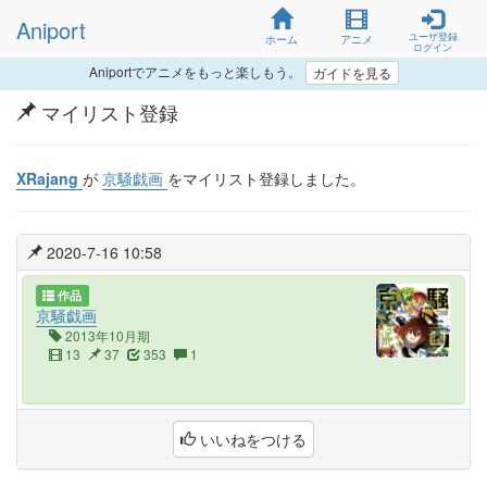
Aniport
ユーザ登録
ホーム
アニメ
ログイン
Aniportでアニメをもっと楽しもう。
ガイドを見る
マイリスト登録
XRajang
が
京騒戯画
をマイリスト登録しました。
2020-7-16 10:58
作品
京騒戯画
2013年10月期
13
37
353
1
いいねをつける