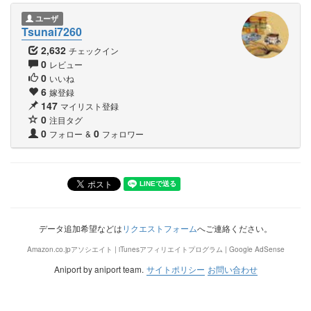
ユーザ
Tsunai7260
2,632
チェックイン
0
レビュー
0
いいね
6
嫁登録
147
マイリスト登録
0
注目タグ
0
0
フォロー
&
フォロワー
データ追加希望などは
リクエストフォーム
へご連絡ください。
Amazon.co.jpアソシエイト | iTunesアフィリエイトプログラム | Google AdSense
Aniport by aniport team.
サイトポリシー
お問い合わせ