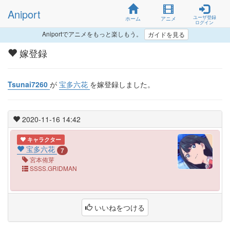
Aniport
ユーザ登録
ホーム
アニメ
ログイン
Aniportでアニメをもっと楽しもう。
ガイドを見る
嫁登録
Tsunai7260
が
宝多六花
を嫁登録しました。
2020-11-16 14:42
キャラクター
宝多六花
7
宮本侑芽
SSSS.GRIDMAN
いいねをつける