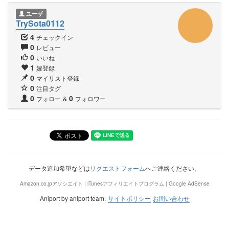
ユーザ
TrySota0112
4
チェックイン
0
レビュー
0
いいね
1
嫁登録
0
マイリスト登録
0
注目タグ
0
0
フォロー
&
フォロワー
データ追加希望などは
リクエストフォーム
へご連絡ください。
Amazon.co.jpアソシエイト | iTunesアフィリエイトプログラム | Google AdSense
Aniport by aniport team.
サイトポリシー
お問い合わせ