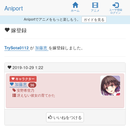
Aniport
ユーザ登録
ホーム
アニメ
ログイン
Aniportでアニメをもっと楽しもう。
ガイドを見る
嫁登録
TrySota0112
が
加藤恵
を嫁登録しました。
2019-10-29 1:22
キャラクター
加藤恵
36
安野希世乃
冴えない彼女の育てかた
いいねをつける