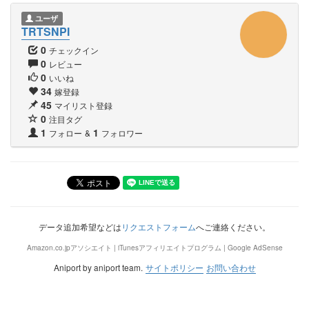
ユーザ
TRTSNPI
0
チェックイン
0
レビュー
0
いいね
34
嫁登録
45
マイリスト登録
0
注目タグ
1
1
フォロー
&
フォロワー
データ追加希望などは
リクエストフォーム
へご連絡ください。
Amazon.co.jpアソシエイト | iTunesアフィリエイトプログラム | Google AdSense
Aniport by aniport team.
サイトポリシー
お問い合わせ