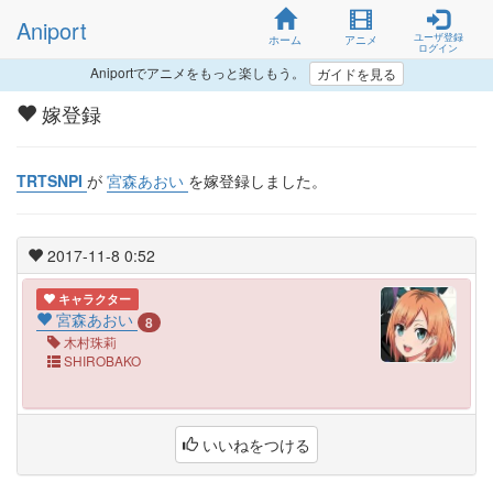
Aniport
ユーザ登録
ホーム
アニメ
ログイン
Aniportでアニメをもっと楽しもう。
ガイドを見る
嫁登録
TRTSNPI
が
宮森あおい
を嫁登録しました。
2017-11-8 0:52
キャラクター
宮森あおい
8
木村珠莉
SHIROBAKO
いいねをつける