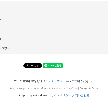
ン
録
ォロワー
データ追加希望などは
リクエストフォーム
へご連絡ください。
Amazon.co.jpアソシエイト | iTunesアフィリエイトプログラム | Google AdSense
Aniport by aniport team.
サイトポリシー
お問い合わせ