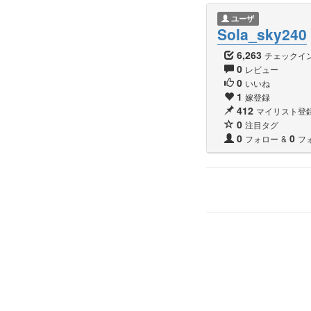
ユーザ
Sola_sky240
6,263
チェックイ
0
レビュー
0
いいね
1
嫁登録
412
マイリスト登
0
注目タグ
0
0
フォロー
&
フ