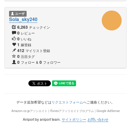
ユーザ
Sola_sky240
6,263
チェックイン
0
レビュー
0
いいね
1
嫁登録
412
マイリスト登録
0
注目タグ
0
0
フォロー
&
フォロワー
データ追加希望などは
リクエストフォーム
へご連絡ください。
Amazon.co.jpアソシエイト | iTunesアフィリエイトプログラム | Google AdSense
Aniport by aniport team.
サイトポリシー
お問い合わせ