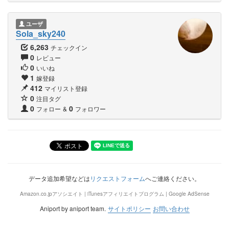
ユーザ
Sola_sky240
6,263
チェックイン
0
レビュー
0
いいね
1
嫁登録
412
マイリスト登録
0
注目タグ
0
0
フォロー
&
フォロワー
データ追加希望などは
リクエストフォーム
へご連絡ください。
Amazon.co.jpアソシエイト | iTunesアフィリエイトプログラム | Google AdSense
Aniport by aniport team.
サイトポリシー
お問い合わせ