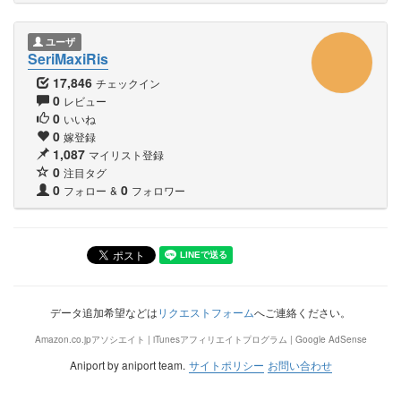
ユーザ
SeriMaxiRis
17,846
チェックイン
0
レビュー
0
いいね
0
嫁登録
1,087
マイリスト登録
0
注目タグ
0
0
フォロー
&
フォロワー
データ追加希望などは
リクエストフォーム
へご連絡ください。
Amazon.co.jpアソシエイト | iTunesアフィリエイトプログラム | Google AdSense
Aniport by aniport team.
サイトポリシー
お問い合わせ