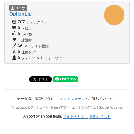
ユーザ
OptionLip
707
チェックイン
0
レビュー
0
いいね
1
嫁登録
36
マイリスト登録
0
注目タグ
0
1
フォロー
&
フォロワー
データ追加希望などは
リクエストフォーム
へご連絡ください。
Amazon.co.jpアソシエイト | iTunesアフィリエイトプログラム | Google AdSense
Aniport by aniport team.
サイトポリシー
お問い合わせ