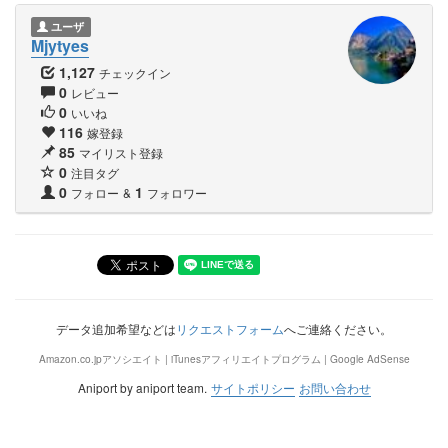
ユーザ
Mjytyes
1,127
チェックイン
0
レビュー
0
いいね
116
嫁登録
85
マイリスト登録
0
注目タグ
0
1
フォロー
&
フォロワー
データ追加希望などは
リクエストフォーム
へご連絡ください。
Amazon.co.jpアソシエイト | iTunesアフィリエイトプログラム | Google AdSense
Aniport by aniport team.
サイトポリシー
お問い合わせ