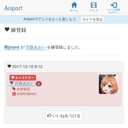
Aniport
ユーザ登録
ホーム
アニメ
ログイン
Aniportでアニメをもっと楽しもう。
ガイドを見る
嫁登録
Mjytyes
が
宮森あおい
を嫁登録しました。
2017-12-10 8:12
キャラクター
宮森あおい
8
木村珠莉
SHIROBAKO
いいねをつける