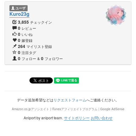
ユーザ
Kuro23g
3,855
チェックイン
0
レビュー
0
いいね
0
嫁登録
264
マイリスト登録
0
注目タグ
0
0
フォロー
&
フォロワー
データ追加希望などは
リクエストフォーム
へご連絡ください。
Amazon.co.jpアソシエイト | iTunesアフィリエイトプログラム | Google AdSense
Aniport by aniport team.
サイトポリシー
お問い合わせ