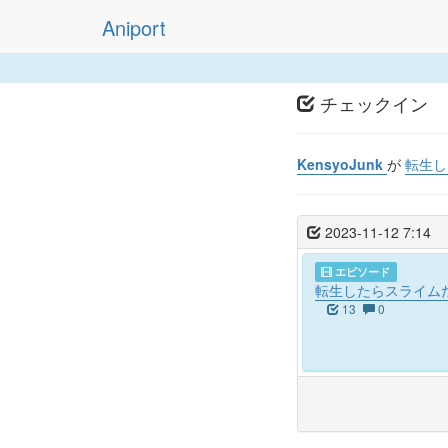
Aniport
チェックイン
KensyoJunk
が
転生し
2023-11-12 7:14
エピソード
転生したらスライムだ
13
0