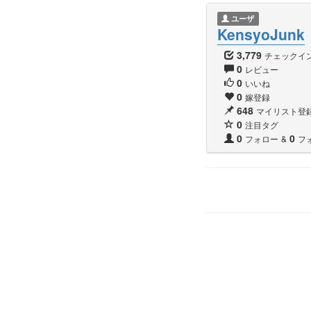
ユーザ
KensyoJunk
3,779
チェックイ
0
レビュー
0
いいね
0
嫁登録
648
マイリスト登
0
注目タグ
0
0
フォロー
&
フ