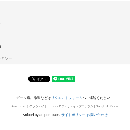
ン
録
ォロワー
データ追加希望などは
リクエストフォーム
へご連絡ください。
Amazon.co.jpアソシエイト | iTunesアフィリエイトプログラム | Google AdSense
Aniport by aniport team.
サイトポリシー
お問い合わせ