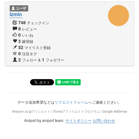
ユーザ
Izmin
748
チェックイン
9
レビュー
0
いいね
3
嫁登録
52
マイリスト登録
0
注目タグ
2
1
フォロー
&
フォロワー
データ追加希望などは
リクエストフォーム
へご連絡ください。
Amazon.co.jpアソシエイト | iTunesアフィリエイトプログラム | Google AdSense
Aniport by aniport team.
サイトポリシー
お問い合わせ