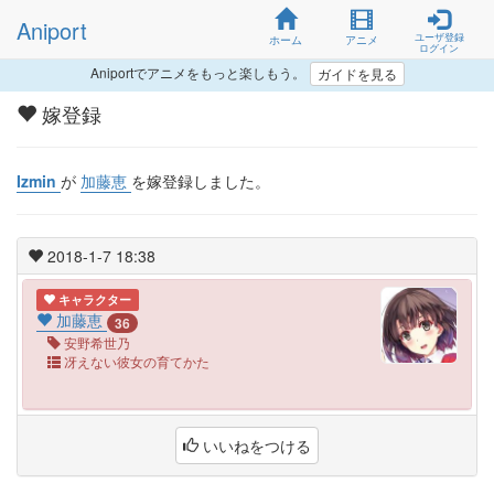
Aniport
ユーザ登録
ホーム
アニメ
ログイン
Aniportでアニメをもっと楽しもう。
ガイドを見る
嫁登録
Izmin
が
加藤恵
を嫁登録しました。
2018-1-7 18:38
キャラクター
加藤恵
36
安野希世乃
冴えない彼女の育てかた
いいねをつける