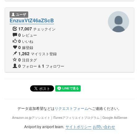
ユーザ
EnzuxVtZ46aZScB
17,007
チェックイン
0
レビュー
0
いいね
0
嫁登録
1,262
マイリスト登録
0
注目タグ
0
1
フォロー
&
フォロワー
データ追加希望などは
リクエストフォーム
へご連絡ください。
Amazon.co.jpアソシエイト | iTunesアフィリエイトプログラム | Google AdSense
Aniport by aniport team.
サイトポリシー
お問い合わせ