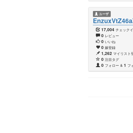
ユーザ
EnzuxVtZ46
17,004
チェック
0
レビュー
0
いいね
0
嫁登録
1,262
マイリスト
0
注目タグ
0
1
フォロー
&
フ