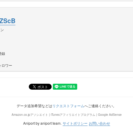
aZScB
イン
登録
ォロワー
データ追加希望などは
リクエストフォーム
へご連絡ください。
Amazon.co.jpアソシエイト | iTunesアフィリエイトプログラム | Google AdSense
Aniport by aniport team.
サイトポリシー
お問い合わせ