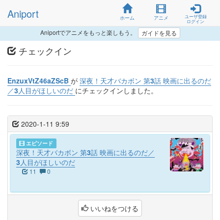
Aniport
ユーザ登録
ホーム
アニメ
ログイン
Aniportでアニメをもっと楽しもう。
ガイドを見る
チェックイン
EnzuxVtZ46aZScB
が
深夜！天才バカボン 第3話 映画に出るのだ
／3人目がほしいのだ
にチェックインしました。
2020-1-11 9:59
エピソード
深夜！天才バカボン 第3話 映画に出るのだ／
3人目がほしいのだ
11
0
いいねをつける