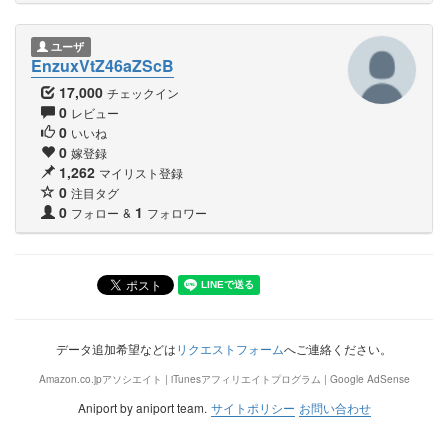
ユーザ
EnzuxVtZ46aZScB
17,000
チェックイン
0
レビュー
0
いいね
0
嫁登録
1,262
マイリスト登録
0
注目タグ
0
1
フォロー
&
フォロワー
データ追加希望などは
リクエストフォーム
へご連絡ください。
Amazon.co.jpアソシエイト | iTunesアフィリエイトプログラム | Google AdSense
Aniport by aniport team.
サイトポリシー
お問い合わせ