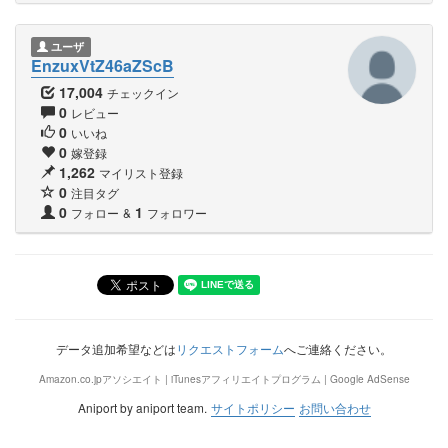
ユーザ
EnzuxVtZ46aZScB
17,004
チェックイン
0
レビュー
0
いいね
0
嫁登録
1,262
マイリスト登録
0
注目タグ
0
1
フォロー
&
フォロワー
データ追加希望などは
リクエストフォーム
へご連絡ください。
Amazon.co.jpアソシエイト | iTunesアフィリエイトプログラム | Google AdSense
Aniport by aniport team.
サイトポリシー
お問い合わせ