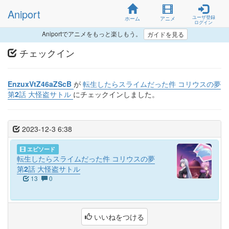
Aniport
ユーザ登録
ホーム
アニメ
ログイン
Aniportでアニメをもっと楽しもう。
ガイドを見る
チェックイン
EnzuxVtZ46aZScB
が
転生したらスライムだった件 コリウスの夢
第2話 大怪盗サトル
にチェックインしました。
2023-12-3 6:38
エピソード
転生したらスライムだった件 コリウスの夢
第2話 大怪盗サトル
13
0
いいねをつける