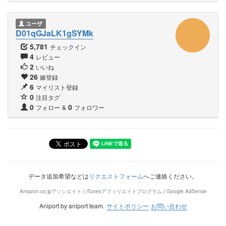
ユーザ
D01qGJaLK1gSYMk
5,781
チェックイン
4
レビュー
2
いいね
26
嫁登録
6
マイリスト登録
0
注目タグ
0
0
フォロー
&
フォロワー
データ追加希望などは
リクエストフォーム
へご連絡ください。
Amazon.co.jpアソシエイト | iTunesアフィリエイトプログラム | Google AdSense
Aniport by aniport team.
サイトポリシー
お問い合わせ