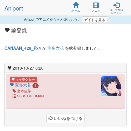
Aniport
ユーザ登録
ホーム
アニメ
ログイン
Aniportでアニメをもっと楽しもう。
ガイドを見る
嫁登録
CANAAN_428_Px4
が
宝多六花
を嫁登録しました。
2018-10-27 8:20
キャラクター
宝多六花
7
宮本侑芽
SSSS.GRIDMAN
いいねをつける