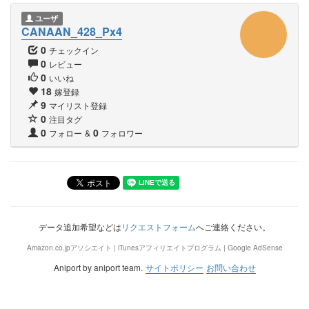
ユーザ
CANAAN_428_Px4
0
チェックイン
0
レビュー
0
いいね
18
嫁登録
9
マイリスト登録
0
注目タグ
0
0
フォロー
&
フォロワー
データ追加希望などは
リクエストフォーム
へご連絡ください。
Amazon.co.jpアソシエイト | iTunesアフィリエイトプログラム | Google AdSense
Aniport by aniport team.
サイトポリシー
お問い合わせ